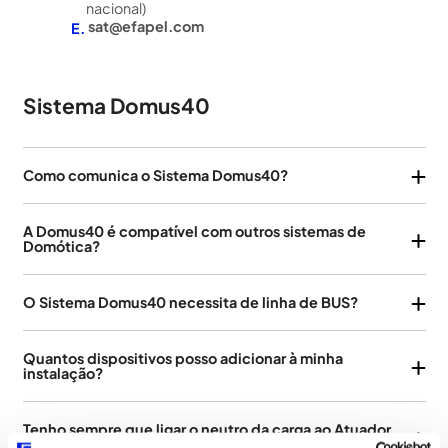
nacional)
sat@efapel.com
E.
Sistema Domus40
Como comunica o Sistema Domus40?
O Sistema Domus40 comunica através de uma rede privada
A Domus40 é compatível com outros sistemas de
a 2.4 GHz.
Domótica?
Não, apenas é possível garantir a fiável comunicação entre
O Sistema Domus40 necessita de linha de BUS?
aparelhos da Gama Domus40.
Não, os aparelhos da Gama Domus40 comunicam entre eles
Quantos dispositivos posso adicionar à minha
sem fios (
Wireless
).
instalação?
Cada Chave de Instalação permite associar 160
Tenho sempre que ligar o neutro da carga ao Atuador
dispositivos.
Domus40?