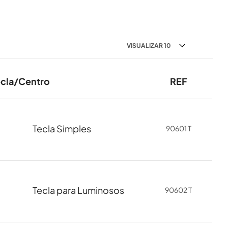
ecla/Centro
REF
Tecla Simples
90601 T
Tecla para Luminosos
90602 T