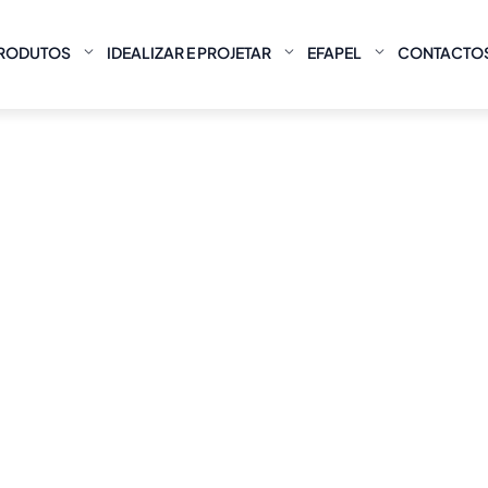
RODUTOS
IDEALIZAR E PROJETAR
EFAPEL
CONTACTO
GE
PE
A
GELO
PÉROLA
AL