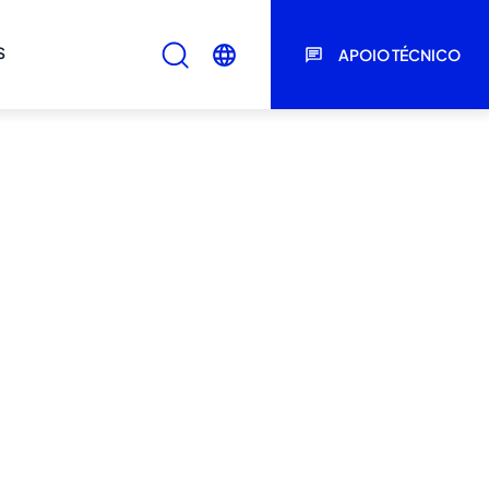
S
APOIO TÉCNICO
SÉRIES
L
IS
UMINA
GRIS